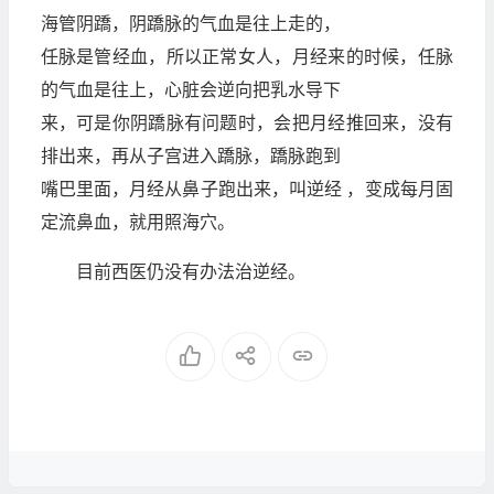
海管阴蹻，阴蹻脉的气血是往上走的，
任脉是管经血，所以正常女人，月经来的时候，任脉
的气血是往上，心脏会逆向把乳水导下
来，可是你阴蹻脉有问题时，会把月经推回来，没有
排出来，再从子宫进入蹻脉，蹻脉跑到
嘴巴里面，月经从鼻子跑出来，叫逆经 ，变成每月固
定流鼻血，就用照海穴。
目前西医仍没有办法治逆经。