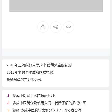
2018年上海象數易學講座 陰陽爻空間卦形
2015年象數易學成都講課視頻
象數易學的定理與公式
1
多成中医网上医院访问地址
2
多成中医简介及使用入门—我所了解的多成中医
3
视频 多成中医真实案例分享 几年间诸症皆消