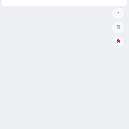
繁
多成網址
瞑眩反應
關於
互動