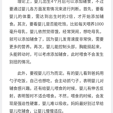
理论上，婴儿出生4个月后可以添加辅食，不过
要通过婴儿各方面发育情况来进行判断。首先，要看
婴儿的体重，需达到出生时的2倍，才开始添加辅
食。其次，要看婴儿是否能吃饱，比如每天喂养1000
毫升母乳，婴儿依然觉得饿，经常哭闹，想吃母乳，
就可以添加辅食了，因为婴儿发育速度非常快，需要
更多的营养。再次，婴儿能控制头部，胸能挺起来，
头能转动时，可以考虑添加辅食，此时喂食不会发生
别扭的情况。
此外，要视婴儿行为而定。有的婴儿看到爸妈用
勺子吃饭，自己也想吃，会主动抓勺子，表明婴儿对
辅食感兴趣。还有给婴儿喂食的时候，婴儿有伸舌反
射，表明暂时不适合喂食。不然，喂食的时候，会发
现是强迫性硬塞，婴儿难以吸收。妈妈最好别过早给
婴儿吃辅食，让婴儿慢慢适应。