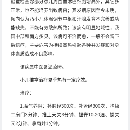
验室检查除部分患儿周围血淋巴细胞增高外，其它多
正常，也不能培养出致病菌；其发病原因至今未明，
倾向认为乃小儿体温调节中枢和汗腺发育不完善或功
能缺失，不能有效散热所致；该病有明显地域性，我
国中部和南方多见。该病可不治而愈，一般不会留下
后遗症，主要危害为持续高热引起各种并发症和对身
体素质造成不良影响。
该病属中医暑温范畴。
小儿推拿治疗夏季热有一定疗效。
治疗：
1.益气养阴：补脾经300次、补肾经300次、掐揉
二扇门3分钟、推上天关3分钟、捏脊10-20遍、揉关
元2分钟、拿肩井1分钟。