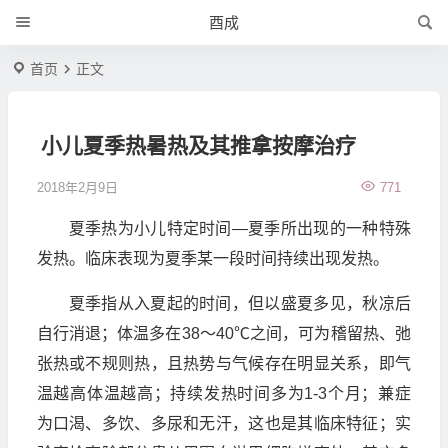
酉成
首页
正文
小儿夏季热暑热及其推拿按摩治疗
2018年2月9日
771
夏季热为小儿特定时间—夏季所出现的一种特殊
发热。临床表现为夏季某一段时间持续出现发热。
夏季指从入夏起的时间，但以盛夏多见，秋凉后
自行消退；体温多在38～40℃之间，可为稽留热、弛
张热或不规则热，且热势与气候存在明显关系，即气
温越高体温越高；持续发热时间多为1-3个月；兼症
为口渴、多饮、多尿和无汗，这也是其临床特征；实