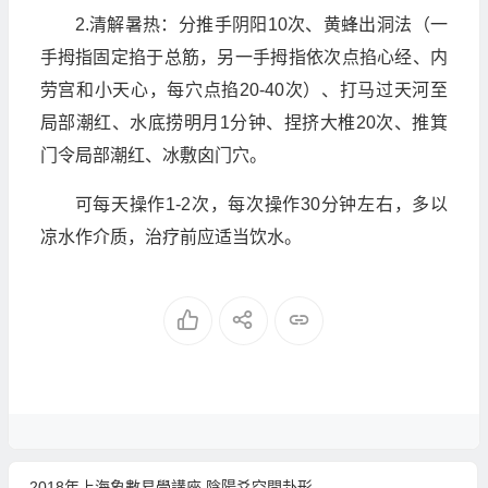
2.清解暑热：分推手阴阳10次、黄蜂出洞法（一
手拇指固定掐于总筋，另一手拇指依次点掐心经、内
劳宫和小天心，每穴点掐20-40次）、打马过天河至
局部潮红、水底捞明月1分钟、捏挤大椎20次、推箕
门令局部潮红、冰敷囟门穴。
可每天操作1-2次，每次操作30分钟左右，多以
凉水作介质，治疗前应适当饮水。
2018年上海象數易學講座 陰陽爻空間卦形