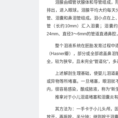
泪腺由细管状腺体和导管组成，
排出，进入眼球。泪腺平均大约每天分泌
管、泪囊和鼻泪管组成。泪小点在上
管（长约10mm）汇入泪囊；泪囊约
24mm、直径3～6mm的管道直通鼻
整个泪液系统在胚胎发育过程中
（Hasner瓣），部分或全部遮盖
全，较为狭窄，且未完全“管道化”，
上述解剖生理基础，使婴儿泪道
或异物等所堵塞。一旦堵塞，眼泪就
内，很容易感染，酿成脓液，称为“新
推拿对于小儿泪道堵塞和泪囊炎有
其方法为：一手卡于小儿头颅，固
放开，再振按，半分钟；继则按于泪囊