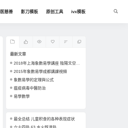
医慈善
影刀模板
原创工具
ivx模板
最新文章
2018年上海象數易學講座 陰陽爻空間卦形
2015年象數易學成都講課視頻
象數易學的定理與公式
瘟疫病毒中醫防治
易學數學
最全总结 儿童积食的各种表现症状
六十四卦 63 水火既濟卦