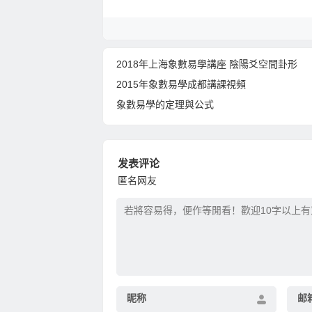
2018年上海象數易學講座 陰陽爻空間卦形
2015年象數易學成都講課視頻
象數易學的定理與公式
发表评论
匿名网友
昵称
邮