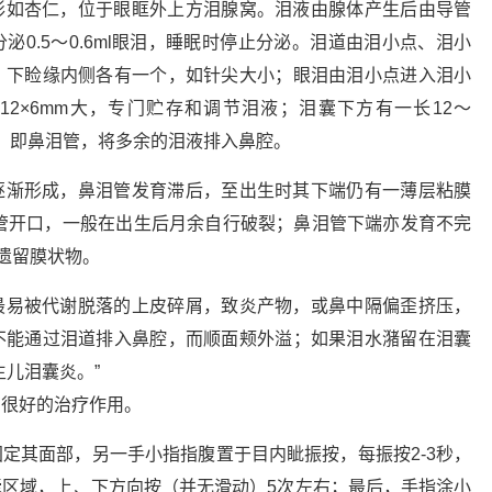
形如杏仁，位于眼眶外上方泪腺窝。泪液由腺体产生后由导管
0.5～0.6ml眼泪，睡眠时停止分泌。泪道由泪小点、泪小
、下睑缘内侧各有一个，如针尖大小；眼泪由泪小点进入泪小
12×6mm大，专门贮存和调节泪液；泪囊下方有一长12～
腔，即鼻泪管，将多余的泪液排入鼻腔。
逐渐形成，鼻泪管发育滞后，至出生时其下端仍有一薄层粘膜
鼻泪管开口，一般在出生后月余自行破裂；鼻泪管下端亦发育不完
多遗留膜状物。
最易被代谢脱落的上皮碎屑，致炎产物，或鼻中隔偏歪挤压，
不能通过泪道排入鼻腔，而顺面颊外溢；如果泪水潴留在泪囊
生儿泪囊炎。”
很好的治疗作用。
定其面部，另一手小指指腹置于目内眦振按，每振按2-3秒，
区域，上、下方向按（并无滑动）5次左右；最后，手指涂小