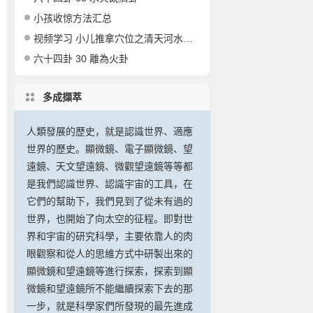
小孩收惊方法汇总
视频学习 小儿推拿穴位之清天河水的准确定位和操作
六十四卦 30 離為火卦
多成擷萃
人類發展的歷史，就是認識世界、適應
世界的歷史。顯微鏡、電子顯微鏡、望
遠鏡、天文望遠鏡、微觀望遠鏡等等都
是我們認識世界、認識宇宙的工具，在
它們的幫助下，我們見到了從未有過的
世界，也開始了向太空的征程。即對世
界和宇宙的研究科學，主要依靠人的肉
眼觀察和從人的思維方式中研製出來的
顯微鏡和望遠鏡等進行探索，探索到顯
微鏡和望遠鏡所不能繼續探索下去的那
一步，就是科學家們所發現的最先進成