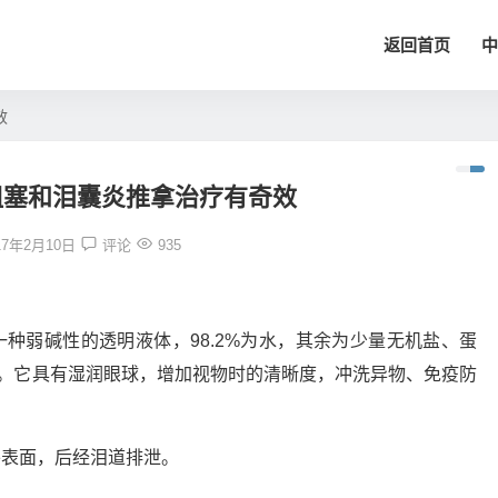
返回首页
中
效
阻塞和泪囊炎推拿治疗有奇效
17年2月10日
评论
935
种弱碱性的透明液体，98.2%为水，其余为少量无机盐、蛋
。它具有湿润眼球，增加视物时的清晰度，冲洗异物、免疫防
外表面，后经泪道排泄。