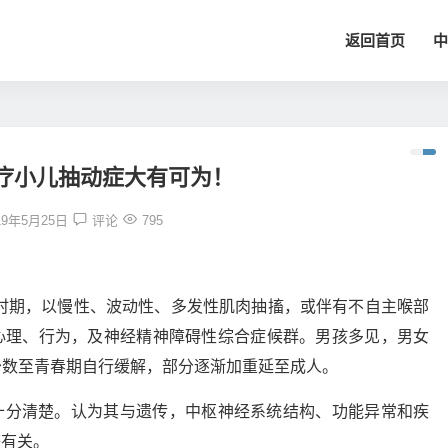
返回首页
中
疗小儿抽动症大有可为！
19年5月25日
评论
795
时期，以慢性、波动性、多发性肌肉抽搐，或伴有不自主喉部
心理、行为，及神经精神障碍性综合症候群。男孩多见，男女
。少数至青春期自行缓解，部分逐渐加重延至成人。
十分清楚。认为其与遗传，中枢神经系统结构、功能异常和疾
等有关。