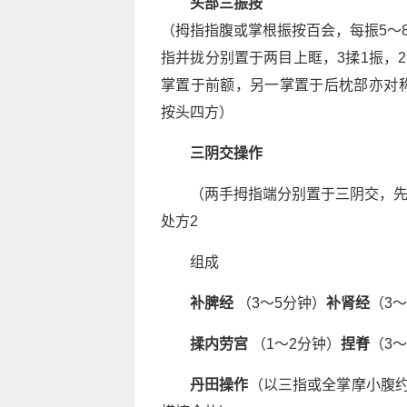
头部三振按
（拇指指腹或掌根振按百会，每振5～
指并拢分别置于两目上眶，3揉1振，
掌置于前额，另一掌置于后枕部亦对称
按头四方）
三阴交操作
（两手拇指端分别置于三阴交，先
处方2
组成
补脾经
（3～5分钟）
补肾经
（3
揉内劳宫
（1～2分钟）
捏脊
（3～
丹田操作
（以三指或全掌摩小腹约