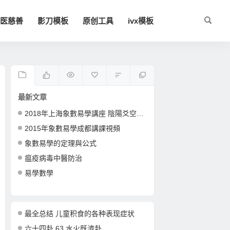
医慈善
影刀模板
原创工具
ivx模板
最新文章
2018年上海象數易學講座 陰陽爻空間卦形
2015年象數易學成都講課視頻
象數易學的定理與公式
瘟疫病毒中醫防治
易學數學
最全总结 儿童积食的各种表现症状
六十四卦 63 水火既濟卦