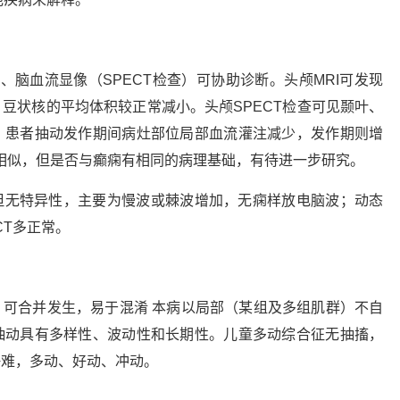
、脑血流显像（SPECT检查）可协助诊断。头颅MRI可发现
豆状核的平均体积较正常减小。头颅SPECT检查可见颞叶、
。患者抽动发作期间病灶部位局部血流灌注减少，发作期则增
点相似，但是否与癫痫有相同的病理基础，有待进一步研究。
但无特异性，主要为慢波或棘波增加，无痫样放电脑波；动态
CT多正常。
可合并发生，易于混淆 本病以局部（某组及多组肌群）不自
抽动具有多样性、波动性和长期性。儿童多动综合征无抽搐，
静难，多动、好动、冲动。