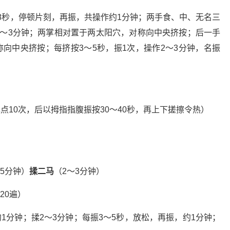
8秒，停顿片刻，再振，共操作约1分钟；两手食、中、无名三
2～3分钟；两掌相对置于两太阳穴，对称向中央挤按；后一手
向中央挤按；每挤按3～5秒，振1次，操作2～3分钟，名振
点10次，后以拇指指腹振按30～40秒，再上下搓擦令热）
～5分钟）
揉二马
（2～3分钟）
20遍）
1分钟；揉2～3分钟；每振3～5秒，放松，再振，约1分钟；