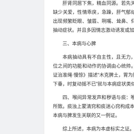
肝肾同居下焦，精血同源。若先
缺少关爱，性情乖戾，急躁，肝气郁
出现频繁眨眼、皱眉、咧嘴、耸鼻、
抽动症状。并且多因情志激动诱发或
三、本病与心脾
本病抽动具有不自主性，且无力
位之间的功能和动作的协调由心统帅
证治准绳·慢惊》描述“木克脾土，胃
下垂，时复动摇不已”就与本病症状类
四、喉间异常发声和秽语与痰：
所致。痰浊上蒙清窍和痰迷心窍构成本
本病与脾发生关联的又一例证。
综上所述，本病为本虚标实之证