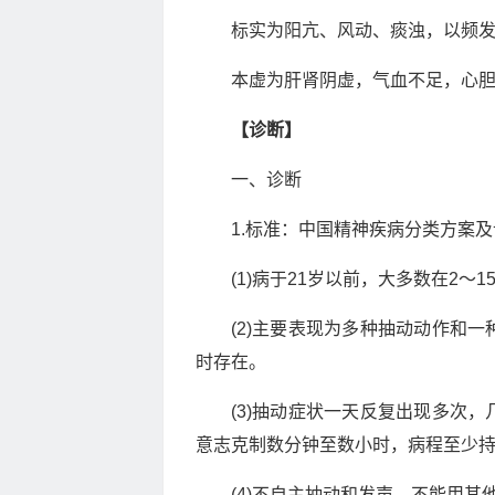
标实为阳亢、风动、痰浊，以频
本虚为肝肾阴虚，气血不足，心
【诊断】
一、诊断
1.标准：中国精神疾病分类方案及诊断
(1)病于21岁以前，大多数在2～1
(2)主要表现为多种抽动动作和
时存在。
(3)抽动症状一天反复出现多次
意志克制数分钟至数小时，病程至少持
(4)不自主抽动和发声，不能用其