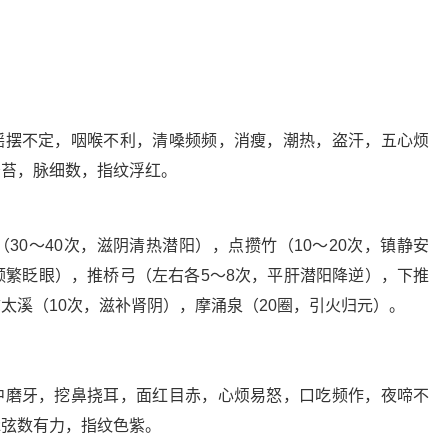
摇摆不定，咽喉不利，清嗓频频，消瘦，潮热，盗汗，五心烦
少苔，脉细数，指纹浮红。
30～40次，滋阴清热潜阳），点攒竹（10～20次，镇静安
频繁眨眼），推桥弓（左右各5～8次，平肝潜阳降逆），下推
太溪（10次，滋补肾阴），摩涌泉（20圈，引火归元）。
中磨牙，挖鼻挠耳，面红目赤，心烦易怒，口吃频作，夜啼不
脉弦数有力，指纹色紫。