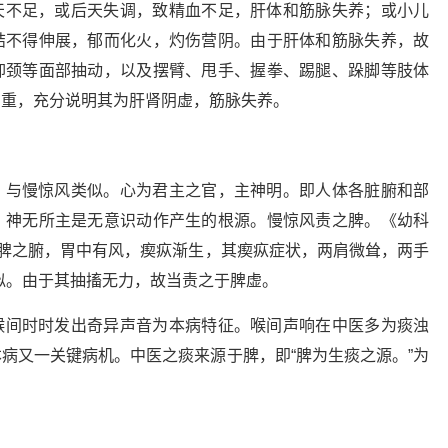
天不足，或后天失调，致精血不足，肝体和筋脉失养；或小儿
结不得伸展，郁而化火，灼伤营阴。由于肝体和筋脉失养，故
仰颈等面部抽动，以及摆臂、甩手、握拳、踢腿、跺脚等肢体
加重，充分说明其为肝肾阴虚，筋脉失养。
，与慢惊风类似。心为君主之官，主神明。即人体各脏腑和部
。神无所主是无意识动作产生的根源。慢惊风责之脾。《幼科
为脾之腑，胃中有风，瘈疭渐生，其瘈疭症状，两肩微耸，两手
似。由于其抽搐无力，故当责之于脾虚。
喉间时时发出奇异声音为本病特征。喉间声响在中医多为痰浊
病又一关键病机。中医之痰来源于脾，即“脾为生痰之源。”为
。