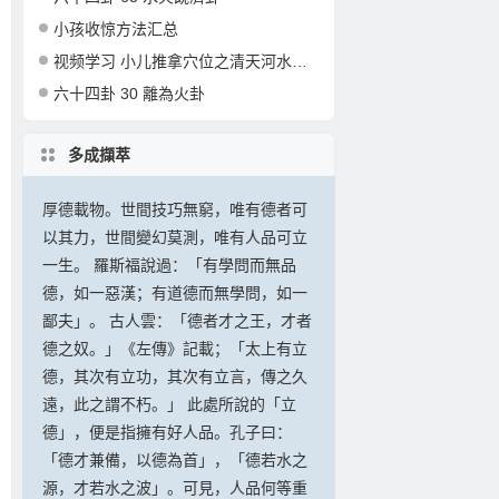
小孩收惊方法汇总
视频学习 小儿推拿穴位之清天河水的准确定位和操作
六十四卦 30 離為火卦
多成擷萃
厚德載物。世間技巧無窮，唯有德者可
以其力，世間變幻莫測，唯有人品可立
一生。 羅斯福說過：「有學問而無品
德，如一惡漢；有道德而無學問，如一
鄙夫」。 古人雲：「德者才之王，才者
德之奴。」《左傳》記載；「太上有立
德，其次有立功，其次有立言，傳之久
遠，此之謂不朽。」 此處所說的「立
德」，便是指擁有好人品。孔子曰：
「德才兼備，以德為首」，「德若水之
源，才若水之波」。可見，人品何等重