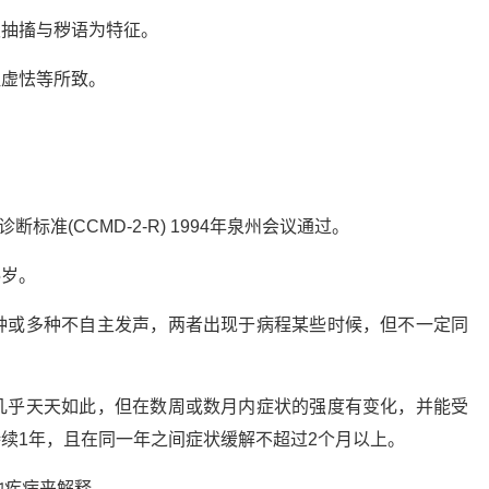
发抽搐与秽语为特征。
胆虚怯等所致。
标准(CCMD-2-R) 1994年泉州会议通过。
5岁。
一种或多种不自主发声，两者出现于病程某些时候，但不一定同
，几乎天天如此，但在数周或数月内症状的强度有变化，并能受
续1年，且在同一年之间症状缓解不超过2个月以上。
他疾病来解释。