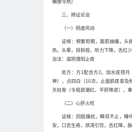
横擦令热）
三、辨证论治
（一）阴虚风动
证候：频繁眨眼，面肌抽搐，头
热，头晕，目斜视，听力下降，舌红
治法：滋阴潜阳止痉
处方：方1配合方2。加水底捞月（
神），点四白（10次，止面肌痉挛及
天柱骨（令局部潮红，平肝降逆），拿
（二）心肝火旺
证候：四肢躁扰，瞬目不止，睡
安，口舌生疮，烦渴引饮，舌红降，