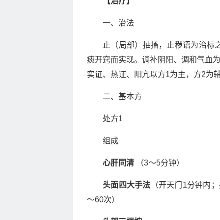
【治疗】
一、治法
止（局部）抽搐，止秽语为治标
痰开窍而实现。调补阴阳、调和气血
实证、热证、阳亢以方1为主，方2为
二、基本方
处方1
组成
心肝同清
（3～5分钟）
头面四大手法
（开天门1分钟内；
～60次）