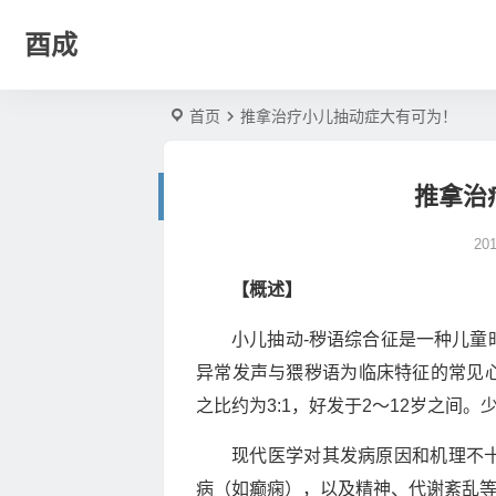
酉成
首页
推拿治疗小儿抽动症大有可为！
推拿治
20
【概述】
小儿抽动-秽语综合征是一种儿童
异常发声与猥秽语为临床特征的常见
之比约为3:1，好发于2～12岁之间
现代医学对其发病原因和机理不
病（如癫痫），以及精神、代谢紊乱