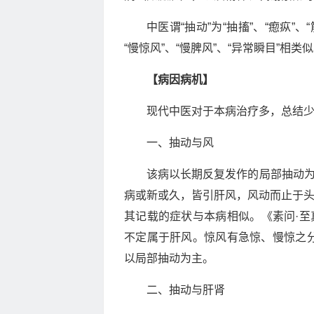
中医谓“抽动”为“抽搐”、“瘛疭”
“慢惊风”、“慢脾风”、“异常瞬目”相类
【病因病机】
现代中医对于本病治疗多，总结
一、抽动与风
该病以长期反复发作的局部抽动为
病或新或久，皆引肝风，风动而止于头
其记载的症状与本病相似。《素问·至
不定属于肝风。惊风有急惊、慢惊之
以局部抽动为主。
二、抽动与肝肾