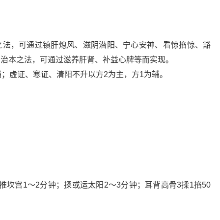
之法，可通过镇肝熄风、滋阴潜阳、宁心安神、看惊掐惊、豁
为治本之法，可通过滋养肝肾、补益心脾等而实现。
辅；虚证、寒证、清阳不升以方2为主，方1为辅。
推坎宫1～2分钟；揉或运太阳2～3分钟；耳背高骨3揉1掐50