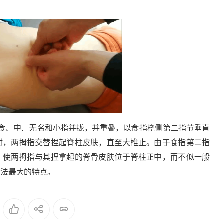
食、中、无名和小指并拢，并重叠，以食指桡侧第二指节垂直
时，两拇指交替捏起脊柱皮肤，直至大椎止。由于食指第二指
，使两拇指与其捏拿起的脊骨皮肤位于脊柱正中，而不似一般
疗法最大的特点。