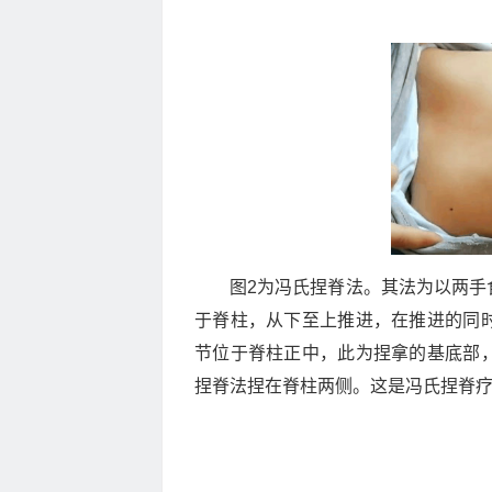
图2为冯氏捏脊法。其法为以两手
于脊柱，从下至上推进，在推进的同
节位于脊柱正中，此为捏拿的基底部
捏脊法捏在脊柱两侧。这是冯氏捏脊