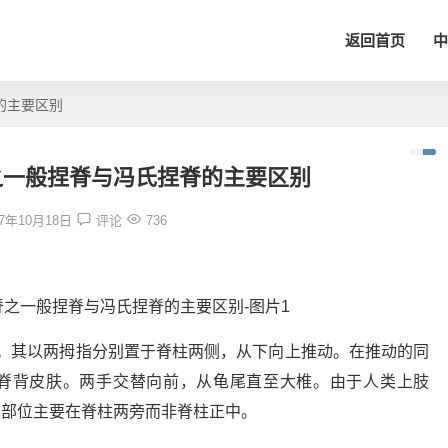
返回首页
中
的主要区别
之一般捏脊与冯氏捏脊的主要区别
17年10月18日
评论
736
。其以两拇指分别置于脊柱两侧，从下向上推动。在推动的同
脊背皮肤。两手交替向前，从龟尾直至大椎。由于人类上肢
拿部位主要在脊柱两旁而非脊柱正中。