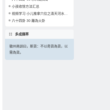
小孩收惊方法汇总
视频学习 小儿推拿穴位之清天河水的准确定位和操作
六十四卦 30 離為火卦
多成擷萃
徽州商訓曰，斯貨：不以奇貨為貨，以
需為貨。