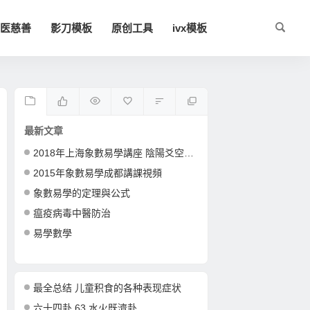
医慈善
影刀模板
原创工具
ivx模板
最新文章
2018年上海象數易學講座 陰陽爻空間卦形
2015年象數易學成都講課視頻
象數易學的定理與公式
瘟疫病毒中醫防治
易學數學
最全总结 儿童积食的各种表现症状
六十四卦 63 水火既濟卦