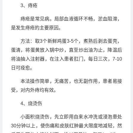
3、痔疮
痔疮是常见病。局部血液循环不畅，淤血阻滞，
是发生痔疮的主要原因。
方法：取3个新鲜鸡蛋3-5个，煮熟后剥去蛋壳，
蛋清，将蛋黄放入锅中炒，直至炒出油为止，降温后
将油抽入注射器，在注入患者肛门，每日三次，7-10
日可痊愈。
本法操作简单，无痛苦，也无副作用，患者易接
受，对内外痔均有效。
4、烧烫伤
小面积烧烫伤，先立即用自来水冲洗或浸泡患处
30分钟以上，使伤痛和皮肤红肿最大限度地减轻，然