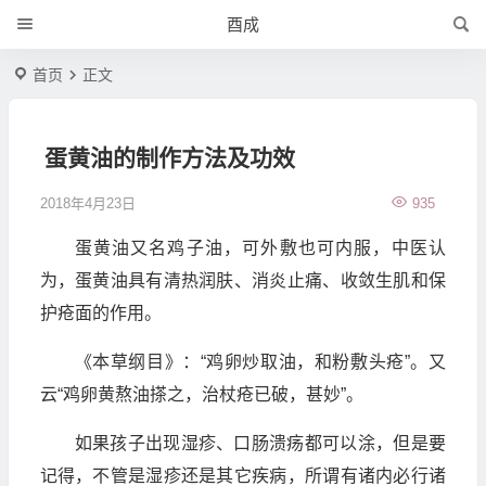
酉成
首页
正文
蛋黄油的制作方法及功效
2018年4月23日
935
蛋黄油又名鸡子油，可外敷也可内服，中医认
为，蛋黄油具有清热润肤、消炎止痛、收敛生肌和保
护疮面的作用。
《本草纲目》：“鸡卵炒取油，和粉敷头疮”。又
云“鸡卵黄熬油搽之，治杖疮已破，甚妙”。
如果孩子出现湿疹、口肠溃疡都可以涂，但是要
记得，不管是湿疹还是其它疾病，所谓有诸内必行诸