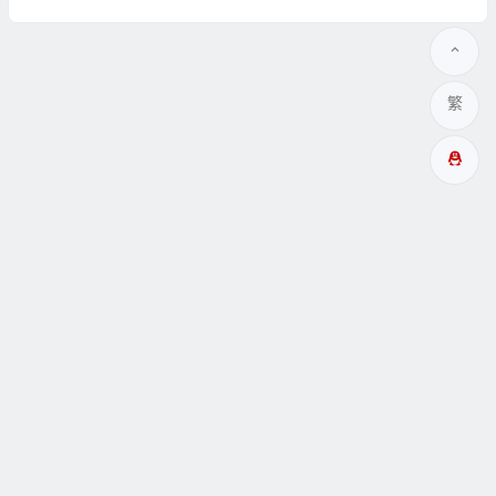
繁
多成網址
瞑眩反應
關於
互動