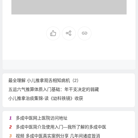
最全理解 小儿推拿观舌相知病机（2）
五运六气推算体质入门基础：年干支决定的弱藏
小儿推拿治痰集锦-读《幼科铁镜》收获
1
多成中医网上医院访问地址
2
多成中医简介及使用入门—我所了解的多成中医
3
视频 多成中医真实案例分享 几年间诸症皆消