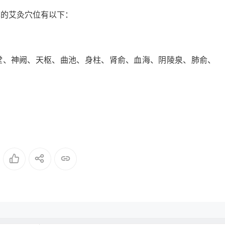
荐的艾灸穴位有以下：
堂、神阙、天枢、曲池、身柱、肾俞、血海、阴陵泉、肺俞、