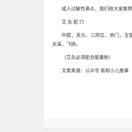
成人过敏性鼻炎，我们给大家推
艾 灸 配 穴
中脘、关元、三阴交、命门、玉
太溪、飞扬。
（艾灸必须配合能量粉）
文章来源：公众号 易和小儿推拿