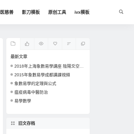
医慈善
影刀模板
原创工具
ivx模板
最新文章
2018年上海象數易學講座 陰陽爻空間卦形
2015年象數易學成都講課視頻
象數易學的定理與公式
瘟疫病毒中醫防治
易學數學
旧文存档