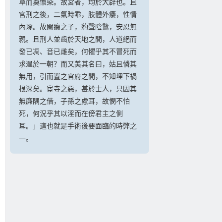
草而奠懷染。故宮者，均於大辟也。且
宮刑之後，二氣時乖，肢體外痿，性情
內琢。故閹瘸之子，豹聲陰鷙，安忍無
親。且刑人並齒於天地之間，人道絕而
發已凋、音已雌矣，何懼乎其不冒死而
求逞於一朝？而又美其名曰，姑且憐其
無用，引而置之官府之間，不知埋下禍
根深矣。宦寺之惡，甚於士人，只因其
無廉隅之借，子孫之慮耳，故憫不怕
死，何況乎其以淫而在傍君主之側
耳。」這也就是手術後要面臨的時弊之
一。