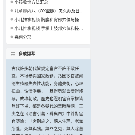
小孩收惊方法汇总
儿童脚内八（OX型腿）怎么办及日常习惯纠正
小儿推拿视频 胸腹和背部穴位与操作手法
小儿推拿视频 手掌上肢部穴位和操作手法
幾何分形
多成擷萃
古代許多朝代皆規定宦官不許干政任
職，不得参與國家政務，乃因宦官被阉
割生殖器失去性功能，身體失衡，心理
扭曲，性情乖戾，一旦得勢就會變得殘
暴，敗壞朝政。歷史也證明宦官掌權皆
無好下場，都是各朝代的黑暗時期。王
夫之在《沿書引義・舜典四》中針對宦
官議論：「宮刑施之，絕人生理，老無
所養，死無與殯。無罪之鬼，無人除墓