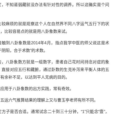
定，不知道弱藏就没办法有针对性的调养。所以这确实是个问
比较麻烦的就是观察这个人在自然界不同八字运气五行下的状
难，比较容易点的就是用八卦象数来试。
触到八卦象数是2014年4月，指点我学中医的师父说这是术
于阴阳，合于术数”的术数。
的，八卦象数方就是一组数字，患者自己花时间持念对症的象
，直接对应五行和藏腑，通过卦数的生克补泻来平衡人体的五
损有余补不足，以达到平人无病的目的。
果应用于八卦象数的出方实践，常有奇效。
对五运六气推算结果的理解上又与曹玉亭老师有所不同。
方子是否合适。通常试念二十到三十分钟，“1”只能念“壹”，