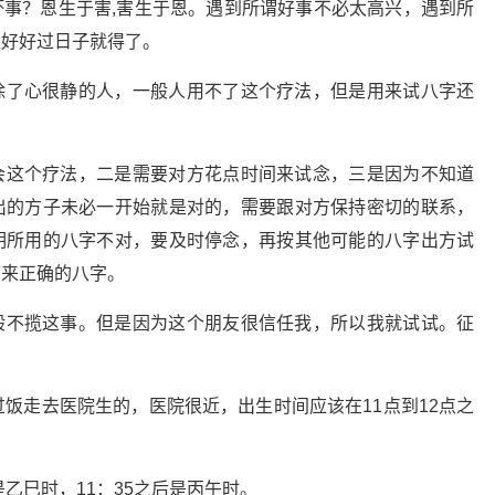
事？恩生于害,害生于恩。遇到所谓好事不必太高兴，遇到所
里好好过日子就得了。
除了心很静的人，一般人用不了这个疗法，但是用来试八字还
会这个疗法，二是需要对方花点时间来试念，三是因为不知道
出的方子未必一开始就是对的，需要跟对方保持密切的联系，
明所用的八字不对，要及时停念，再按其他可能的八字出方试
下来正确的八字。
般不揽这事。但是因为这个朋友很信任我，所以我就试试。征
过饭走去医院生的，医院很近，出生时间应该在11点到12点之
是乙巳时，11：35之后是丙午时。