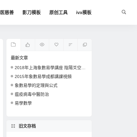
医慈善
影刀模板
原创工具
ivx模板
最新文章
2018年上海象數易學講座 陰陽爻空間卦形
2015年象數易學成都講課視頻
象數易學的定理與公式
瘟疫病毒中醫防治
易學數學
旧文存档