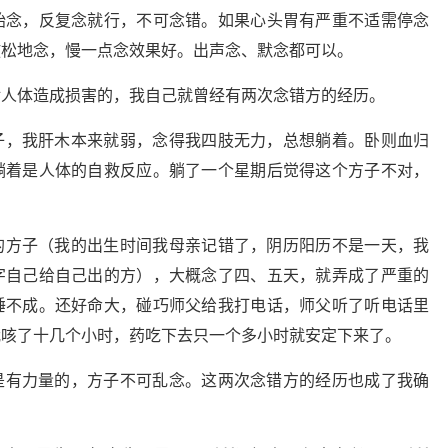
始念，反复念就行，不可念错。如果心头胃有严重不适需停念
放松地念，慢一点念效果好。出声念、默念都可以。
对人体造成损害的，我自己就曾经有两次念错方的经历。
子，我肝木本来就弱，念得我四肢无力，总想躺着。卧则血归
躺着是人体的自救反应。躺了一个星期后觉得这个方子不对，
的方子（我的出生时间我母亲记错了，阴历阳历不是一天，我
字自己给自己出的方），大概念了四、五天，就弄成了严重的
睡不成。还好命大，碰巧师父给我打电话，师父听了听电话里
我咳了十几个小时，药吃下去只一个多小时就安定下来了。
是有力量的，方子不可乱念。这两次念错方的经历也成了我确