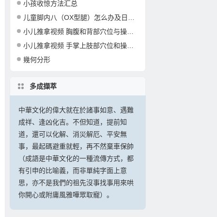
小孩收惊方法汇总
儿童脚内八（OX型腿）怎么办及日常习惯纠正
小儿推拿视频 胸腹和背部穴位与操作手法
小儿推拿视频 手掌上肢部穴位和操作手法
幾何分形
多成擷萃
中華文化的偉大就在於諸事如意、遇難
成祥、逢凶化吉。不但知道，提前知
道，還可以化解、消災解厄、平安無
事，最起碼避重就輕，再不然棄車保帥
（成語是中華文化的一種流傳方式，都
有引申的比喻義，而非單純字面上意
思，亦不是我們的祖先沒事找事用來哄
你開心或附庸風雅嘩眾取寵）。