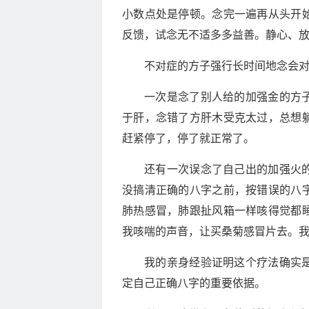
小数点处是停顿。念完一遍再从头开
反馈，试念无不适多多益善。静心、
不对症的方子强行长时间地念会
一次是念了别人给的加强金的方
于肝，念错了方肝木受克太过，总想
赶紧停了，停了就正常了。
还有一次误念了自己出的加强火
没搞清正确的八字之前，按错误的八
肺热感冒，肺跟扯风箱一样咳得觉都
我咳喘的声音，让买桑菊感冒片去。
我的亲身经验证明这个疗法确实
定自己正确八字的重要依据。