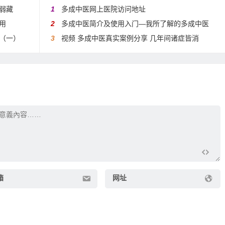
弱藏
1
多成中医网上医院访问地址
用
2
多成中医简介及使用入门—我所了解的多成中医
（一）
3
视频 多成中医真实案例分享 几年间诸症皆消
箱
网址