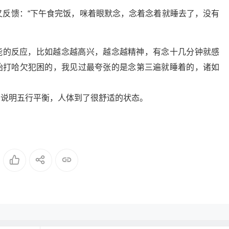
9朋友又反馈：“下午食完饭，咪着眼默念，念着念着就睡去了，没有
能的反应，比如越念越高兴，越念越精神，有念十几分钟就感
始打哈欠犯困的，我见过最夸张的是念第三遍就睡着的，诸如
着说明五行平衡，人体到了很舒适的状态。