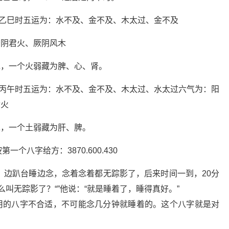
日 乙巳时五运为：水不及、金不及、木太过、金不及
少阴君火、厥阴风木
水，一个火弱藏为脾、心、肾。
日 丙午时五运为：水不及、金不及、木太过、水太过六气为：阳
君火
木，一个土弱藏为肝、脾。
第一个八字给方：3870.600.430
，边趴台睡边念，念着念着都无踪影了，后来时间一到，20分
么叫无踪影了？“”他说：“就是睡着了，睡得真好。”
用的八字不合适，不可能念几分钟就睡着的。这个八字就是对